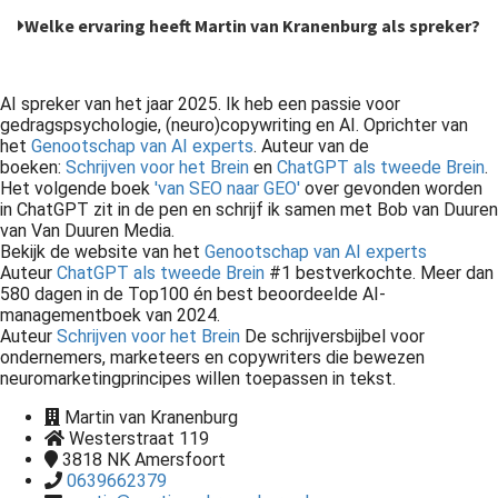
Welke ervaring heeft Martin van Kranenburg als spreker?
AI spreker van het jaar 2025. Ik heb een passie voor
gedragspsychologie, (neuro)copywriting en AI. Oprichter van
het
Genootschap van AI experts
. Auteur van de
boeken:
Schrijven voor het Brein
en
ChatGPT als tweede Brein
.
Het volgende boek
'van SEO naar GEO'
over gevonden worden
in ChatGPT zit in de pen en schrijf ik samen met Bob van Duuren
van Van Duuren Media.
Bekijk de website van het
Genootschap van AI experts
Auteur
ChatGPT als tweede Brein
#1 bestverkochte. Meer dan
580 dagen in de Top100 én best beoordeelde AI-
managementboek van 2024.
Auteur
Schrijven voor het Brein
De schrijversbijbel voor
ondernemers, marketeers en copywriters die bewezen
neuromarketingprincipes willen toepassen in tekst.
Martin van Kranenburg
Westerstraat 119
3818 NK
Amersfoort
0639662379